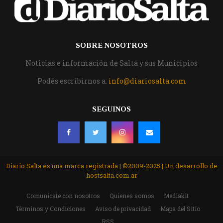
SOBRE NOSOTROS
Noticias e información de Salta y sus Municipios
Podés escribirnos a:
info@diariosalta.com
SEGUINOS
Diario Salta es una marca registrada | ©2009-2025 | Un desarrollo de
hostsalta.com.ar
Comunicate con nosotros
Quienes somos
Mediakit
Términos y Condiciones
Aviso de privacidad
Mapa del Sitio
RSS