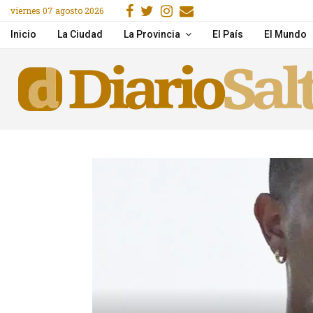
Facebook
Gorjeo
Instagram
Email
viernes 07 agosto 2026
Una mujer murió tras un
Inicio
La Ciudad
La Provincia
El País
El Mundo