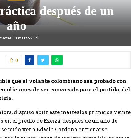
práctica después de un
año
martes 30 marzo 2021
0
ible que el volante colombiano sea probado con
condiciones de ser convocado para el partido, del
ticia.
iors, dispuso abrir este marteslos primeros veinte
s en el predio de Ezeiza, después de un año de
y se pudo ver a Edwin Cardona entrenarse
, por lo que su fecha de regreso como titular sigue