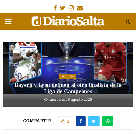
Facebook
Gorjeo
Instagram
Email
MENÚ
PRIMARIA
Deportes
Bayern y Lyon definen al otro finalista de la
Liga de Campeones
miércoles 19 agosto 2020
COMPARTIR
0