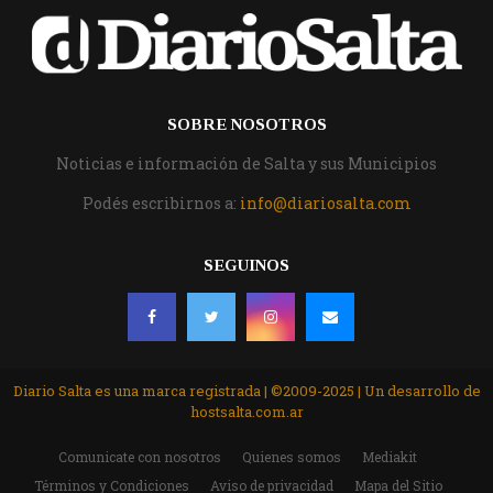
SOBRE NOSOTROS
Noticias e información de Salta y sus Municipios
Podés escribirnos a:
info@diariosalta.com
SEGUINOS
Diario Salta es una marca registrada | ©2009-2025 | Un desarrollo de
hostsalta.com.ar
Comunicate con nosotros
Quienes somos
Mediakit
Términos y Condiciones
Aviso de privacidad
Mapa del Sitio