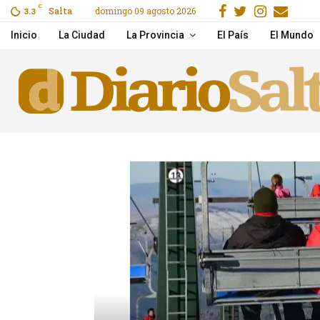
Facebook
Gorjeo
Instag
Emai
C
Salta
domingo 09 agosto 2026
3.3
Best OnlyFans Creators 
Inicio
La Ciudad
La Provincia
El País
El Mundo