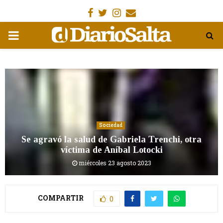
Facebook
Gorjeo
Instagram
Email
MENÚ
PRIMARIA
Sociedad
Se agravó la salud de Gabriela Trenchi, otra
víctima de Aníbal Lotocki
miércoles 23 agosto 2023
COMPARTIR
0