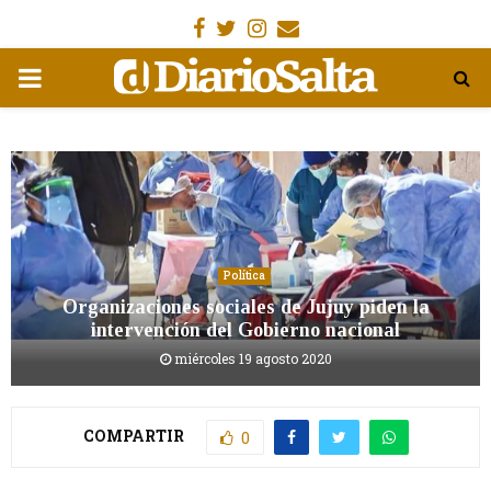
Facebook
Gorjeo
Instagram
Email
MENÚ
PRIMARIA
Política
Organizaciones sociales de Jujuy piden la
intervención del Gobierno nacional
miércoles 19 agosto 2020
COMPARTIR
0