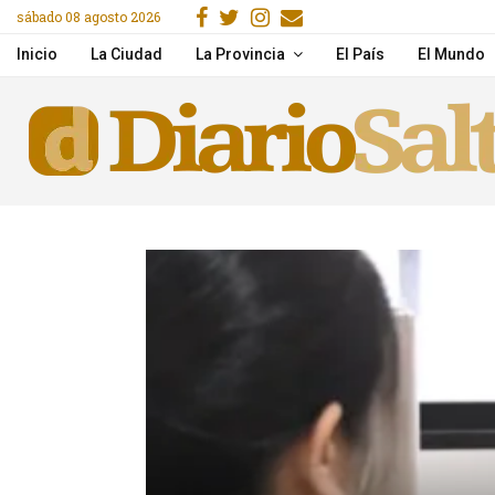
Facebook
Gorjeo
Instagram
Email
sábado 08 agosto 2026
acitaron en IA y herramientas de Google
Desde la próxima seman
Inicio
La Ciudad
La Provincia
El País
El Mundo