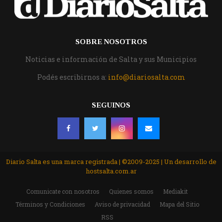
SOBRE NOSOTROS
Noticias e información de Salta y sus Municipios
Podés escribirnos a:
info@diariosalta.com
SEGUINOS
Diario Salta es una marca registrada | ©2009-2025 | Un desarrollo de
hostsalta.com.ar
Comunicate con nosotros
Quienes somos
Mediakit
Términos y Condiciones
Aviso de privacidad
Mapa del Sitio
RSS