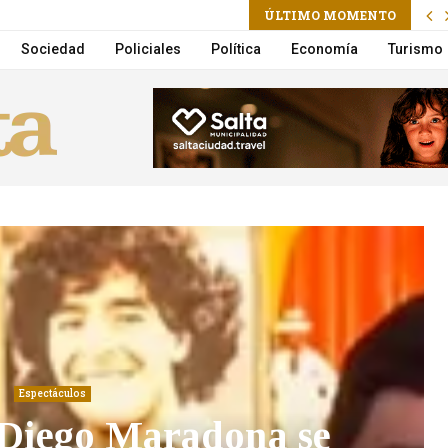
am
ÚLTIMO MOMENTO
r en el primer trimestre de 2026
Sociedad
Policiales
Política
Economía
Turismo
Espectáculos
 Diego Maradona se