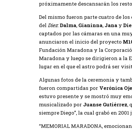
próximamente descansarán los restos
Del mismo fueron parte cuatro de los 
del
Diez
:
Dalma
,
Gianinna
,
Jana
y
Die
captados por las cámaras en una muy
anunciaron el inicio del proyecto
M10
Fundación Maradona y la Corporación
Maradona y luego se dirigieron a la E
lugar en el que el astro podrá ser vis
Algunas fotos de la ceremonia y tamb
fueron compartidas por
Verónica Oj
estuvo presente y se mostró muy emo
musicalizado por
Juanse Gutiérrez
,
siempre Diego”, la cual grabó en 2001 
“MEMORIAL MARADONA, emocionante 