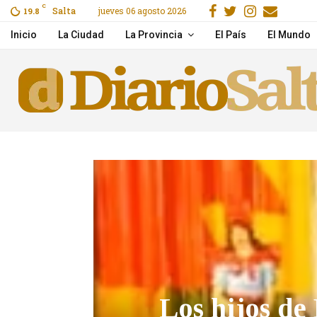
Facebook
Gorjeo
Instagr
Email
C
Salta
jueves 06 agosto 2026
o por Flow
19.8
La pobreza volvió a subi
Inicio
La Ciudad
La Provincia
El País
El Mundo
Los hijos de