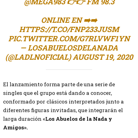
@MEGA983
👉👉 FM 98.3
ONLINE EN ➡️➡️
HTTPS://T.CO/FNP233JUSM
PIC.TWITTER.COM/G7RLVWF1YN
— LOSABUELOSDELANADA
(@LADLNOFICIAL)
AUGUST 19, 2020
El lanzamiento forma parte de una serie de
singles que el grupo está dando a conocer,
conformado por clásicos interpretados junto a
diferentes figuras invitadas, que integrarán el
larga duración «
Los Abuelos de la Nada y
Amigos».