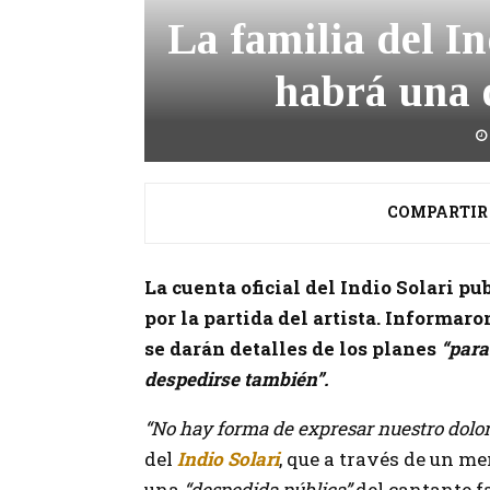
La familia del I
habrá una 
COMPARTIR
La cuenta oficial del Indio Solari p
por la partida del artista. Informa
se darán detalles de los planes
“para
despedirse también”.
“No hay forma de expresar nuestro dolor
del
Indio Solari
, que a través de un m
una
“despedida pública”
del cantante f