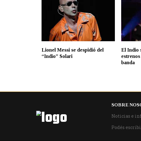
Lionel Messi se despidió del
El Indio
“Indio” Solari
estrenos 
banda
SOBRE NOS
Noticias e in
Podés escribi