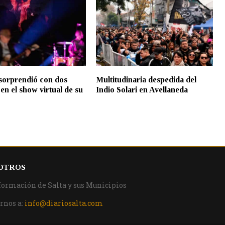
 sorprendió con dos
Multitudinaria despedida del
en el show virtual de su
Indio Solari en Avellaneda
OTROS
formación de Salta y sus Municipios
rnos a:
info@diariosalta.com