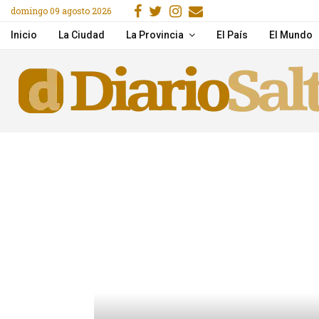
Facebook
Gorjeo
Instagram
Email
domingo 09 agosto 2026
Pricing & Mobile Access
Mercado San Miguel: ga
Inicio
La Ciudad
La Provincia
El País
El Mundo