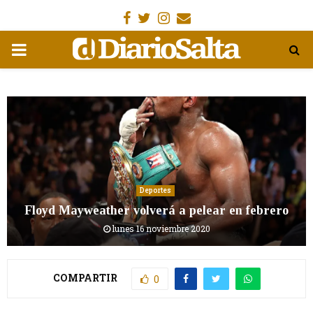
Facebook
Gorjeo
Instagram
Email
MENÚ
PRIMARIA
Deportes
Floyd Mayweather volverá a pelear en febrero
lunes 16 noviembre 2020
COMPARTIR
0