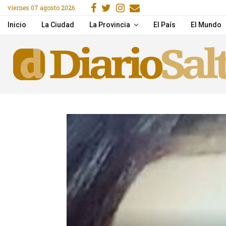
Facebook
Gorjeo
Instagram
Email
viernes 07 agosto 2026
ón
Media sanción a la Ley 
Inicio
La Ciudad
La Provincia
El País
El Mundo