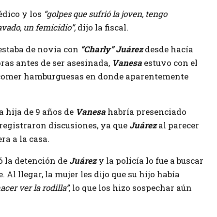
édico y los
“golpes que sufrió la joven, tengo
vado, un femicidio”,
dijo la fiscal.
estaba de novia con
“Charly” Juárez
desde hacía
oras antes de ser asesinada,
Vanesa
estuvo con el
 a comer hamburguesas en donde aparentemente
la hija de 9 años de
Vanesa
habría presenciado
 registraron discusiones, ya que
Juárez
al parecer
ra a la casa.
ó la detención de
Juárez
y la policía lo fue a buscar
 Al llegar, la mujer les dijo que su hijo había
cer ver la rodilla”,
lo que los hizo sospechar aún