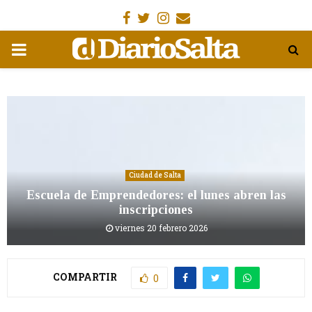
Facebook
Gorjeo
Instagram
Email
MENÚ
PRIMARIA
Ciudad de Salta
Escuela de Emprendedores: el lunes abren las
inscripciones
viernes 20 febrero 2026
COMPARTIR
0