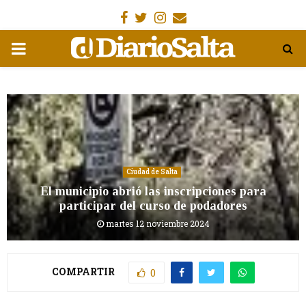
Facebook
Gorjeo
Instagram
Email
MENÚ
PRIMARIA
Ciudad de Salta
El municipio abrió las inscripciones para
participar del curso de podadores
martes 12 noviembre 2024
COMPARTIR
0