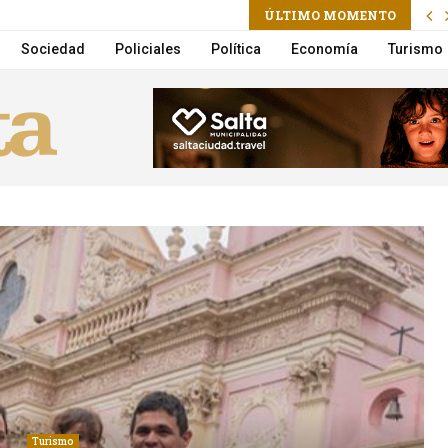
ram
il
ÚLTIMO MOMENTO
: registratie, bonussen, betaalmethoden en mobiel voor Nederlandse spelers
Sociedad
Policiales
Política
Economía
Turismo
Turismo