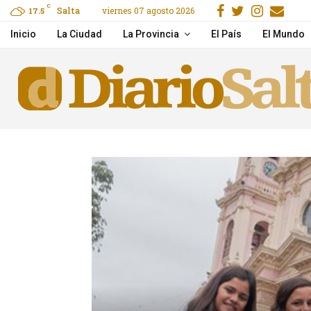
Facebook
Gorjeo
Instag
Ema
C
Salta
viernes 07 agosto 2026
e to Claim, Wager & Play
17.5
Hidden Jack Casino gids
Inicio
La Ciudad
La Provincia
El País
El Mundo