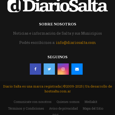
SOBRE NOSOTROS
Noticias e información de Salta y sus Municipios
Podés escribirnos a:
info@diariosalta.com
SEGUINOS
Diario Salta es una marca registrada | ©2009-2025 | Un desarrollo de
hostsalta.com.ar
Comunicate con nosotros
Quienes somos
Mediakit
Términos y Condiciones
Aviso de privacidad
Mapa del Sitio