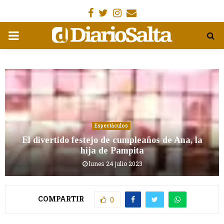
Facebook
Gorjeo
Instagram
Email
MENÚ
PRIMARIA
Espectáculos
El divertido festejo de cumpleaños de Ana, la
hija de Pampita
lunes 24 julio 2023
COMPARTIR
0