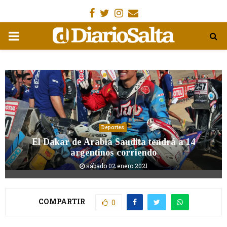
Facebook
Gorjeo
Instagram
Email
MENÚ
PRIMARIA
Deportes
El Dakar de Arabia Saudita tendrá a 14
argentinos corriendo
sábado 02 enero 2021
COMPARTIR
0