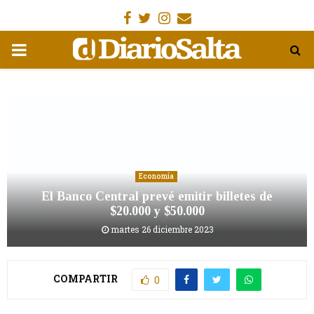
Facebook
Gorjeo
Instagram
Email
MENÚ
PRIMARIA
Economía
El Banco Central prevé emitir billetes de
$20.000 y $50.000
martes 26 diciembre 2023
COMPARTIR
0