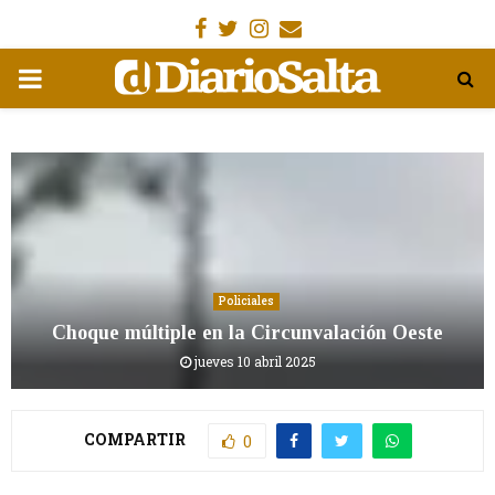
Facebook
Gorjeo
Instagram
Email
MENÚ
PRIMARIA
Policiales
Choque múltiple en la Circunvalación Oeste
jueves 10 abril 2025
COMPARTIR
0