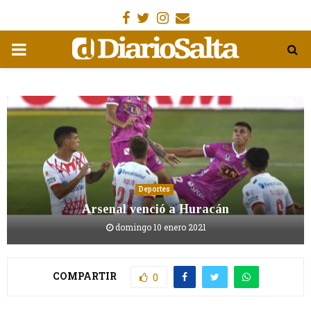
Facebook
Gorjeo
Instagram
Email
MENÚ
PRIMARIA
Deportes
Arsenal venció a Huracán
domingo 10 enero 2021
COMPARTIR
0